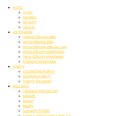
HOTEL
O NÁS
GALÉRIA
AKTIVITY
OKOLIE
UBYTOVANIE
JEDNOLÔŽKOVÁ IZBA
DVOJLÔŽKOVÁ IZBA
DVOJLÔŽKOVÁ IZBA De Luxe
DVOJLÔŽKOVÝ APARTMÁN
TROJLÔŽKOVÝ APARTMÁN
RODINNÝ APARTMÁN
POBYTY
CELOROČNÉ POBYTY
SEZÓNNE POBYTY
POBYTY NA MIERU
WELLNESS
LIEČEBNÉ PROCEDÚRY
MASAŽE
SAUNY
BAZÉN
SLENDER ŠTÚDIO
KÚPELE TRENČIANSKE TEPLICE