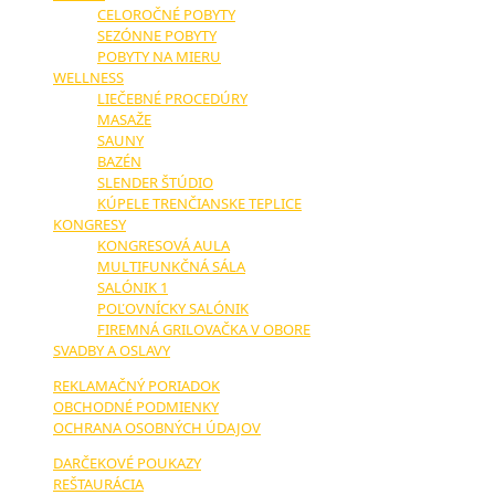
CELOROČNÉ POBYTY
SEZÓNNE POBYTY
POBYTY NA MIERU
WELLNESS
LIEČEBNÉ PROCEDÚRY
MASAŽE
SAUNY
BAZÉN
SLENDER ŠTÚDIO
KÚPELE TRENČIANSKE TEPLICE
KONGRESY
KONGRESOVÁ AULA
MULTIFUNKČNÁ SÁLA
SALÓNIK 1
POĽOVNÍCKY SALÓNIK
FIREMNÁ GRILOVAČKA V OBORE
SVADBY A OSLAVY
REKLAMAČNÝ PORIADOK
OBCHODNÉ PODMIENKY
OCHRANA OSOBNÝCH ÚDAJOV
DARČEKOVÉ POUKAZY
REŠTAURÁCIA