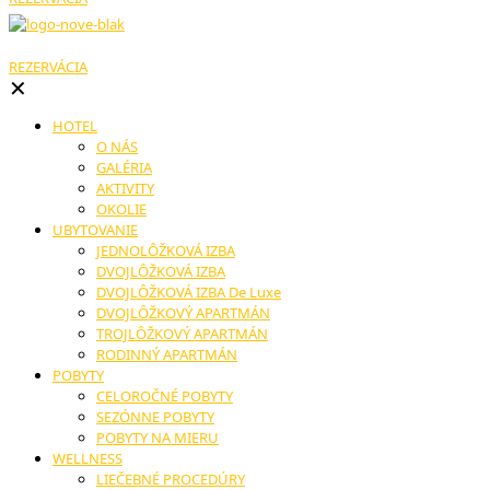
REZERVÁCIA
✕
HOTEL
O NÁS
GALÉRIA
AKTIVITY
OKOLIE
UBYTOVANIE
JEDNOLÔŽKOVÁ IZBA
DVOJLÔŽKOVÁ IZBA
DVOJLÔŽKOVÁ IZBA De Luxe
DVOJLÔŽKOVÝ APARTMÁN
TROJLÔŽKOVÝ APARTMÁN
RODINNÝ APARTMÁN
POBYTY
CELOROČNÉ POBYTY
SEZÓNNE POBYTY
POBYTY NA MIERU
WELLNESS
LIEČEBNÉ PROCEDÚRY