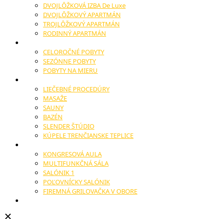
DVOJLÔŽKOVÁ IZBA De Luxe
DVOJLÔŽKOVÝ APARTMÁN
TROJLÔŽKOVÝ APARTMÁN
RODINNÝ APARTMÁN
POBYTY
CELOROČNÉ POBYTY
SEZÓNNE POBYTY
POBYTY NA MIERU
WELLNESS
LIEČEBNÉ PROCEDÚRY
MASAŽE
SAUNY
BAZÉN
SLENDER ŠTÚDIO
KÚPELE TRENČIANSKE TEPLICE
KONGRESY
KONGRESOVÁ AULA
MULTIFUNKČNÁ SÁLA
SALÓNIK 1
POĽOVNÍCKY SALÓNIK
FIREMNÁ GRILOVAČKA V OBORE
SVADBY A OSLAVY
✕