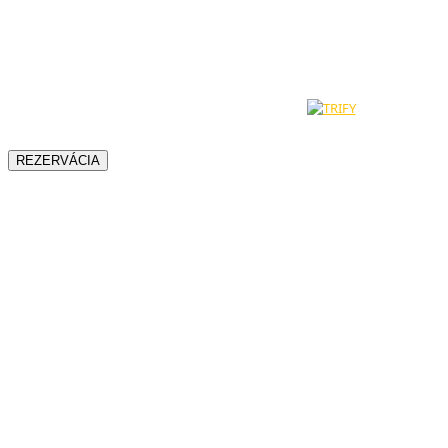
© 2024 - 2026 - Hotel Most Slávy | Všetky práva na obsah sú
vyhradené. Vytvorené a technicky zabezpečuje
REZERVÁCIA