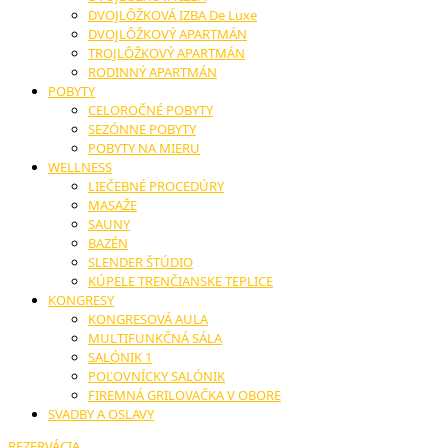
DVOJLÔŽKOVÁ IZBA De Luxe
DVOJLÔŽKOVÝ APARTMÁN
TROJLÔŽKOVÝ APARTMÁN
RODINNÝ APARTMÁN
POBYTY
CELOROČNÉ POBYTY
SEZÓNNE POBYTY
POBYTY NA MIERU
WELLNESS
LIEČEBNÉ PROCEDÚRY
MASAŽE
SAUNY
BAZÉN
SLENDER ŠTÚDIO
KÚPELE TRENČIANSKE TEPLICE
KONGRESY
KONGRESOVÁ AULA
MULTIFUNKČNÁ SÁLA
SALÓNIK 1
POĽOVNÍCKY SALÓNIK
FIREMNÁ GRILOVAČKA V OBORE
SVADBY A OSLAVY
REZERVÁCIA