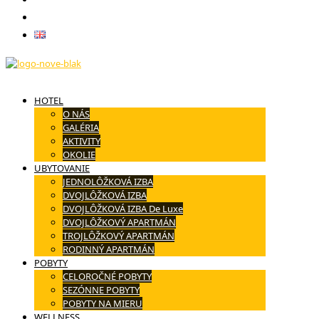
Kontakt
English
HOTEL
O NÁS
GALÉRIA
AKTIVITY
OKOLIE
UBYTOVANIE
JEDNOLÔŽKOVÁ IZBA
DVOJLÔŽKOVÁ IZBA
DVOJLÔŽKOVÁ IZBA De Luxe
DVOJLÔŽKOVÝ APARTMÁN
TROJLÔŽKOVÝ APARTMÁN
RODINNÝ APARTMÁN
POBYTY
CELOROČNÉ POBYTY
SEZÓNNE POBYTY
POBYTY NA MIERU
WELLNESS