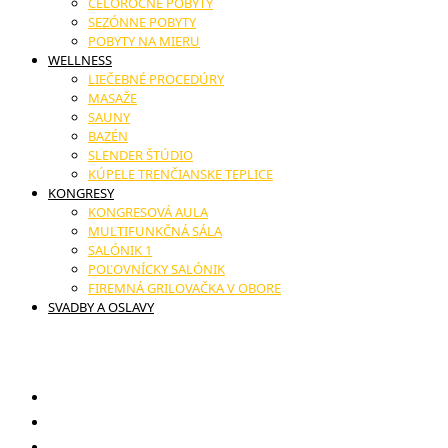
CELOROČNÉ POBYTY
SEZÓNNE POBYTY
POBYTY NA MIERU
WELLNESS
LIEČEBNÉ PROCEDÚRY
MASAŽE
SAUNY
BAZÉN
SLENDER ŠTÚDIO
KÚPELE TRENČIANSKE TEPLICE
KONGRESY
KONGRESOVÁ AULA
MULTIFUNKČNÁ SÁLA
SALÓNIK 1
POĽOVNÍCKY SALÓNIK
FIREMNÁ GRILOVAČKA V OBORE
SVADBY A OSLAVY
17. novembra č.11, Trenčianske Teplice
Darčekové poukazy
Reštaurácia
Novinky