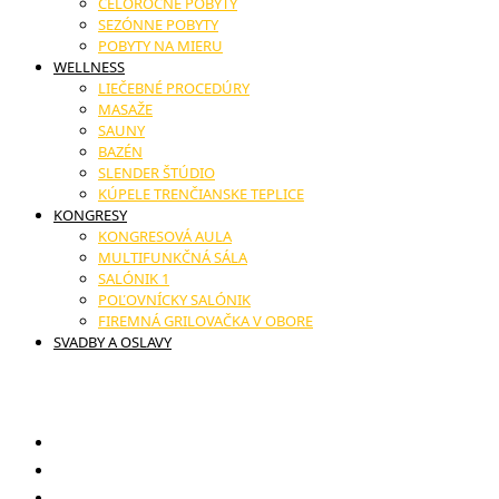
CELOROČNÉ POBYTY
SEZÓNNE POBYTY
POBYTY NA MIERU
WELLNESS
LIEČEBNÉ PROCEDÚRY
MASAŽE
SAUNY
BAZÉN
SLENDER ŠTÚDIO
KÚPELE TRENČIANSKE TEPLICE
KONGRESY
KONGRESOVÁ AULA
MULTIFUNKČNÁ SÁLA
SALÓNIK 1
POĽOVNÍCKY SALÓNIK
FIREMNÁ GRILOVAČKA V OBORE
SVADBY A OSLAVY
17. novembra č.11, Trenčianske Teplice
Darčekové poukazy
Reštaurácia
Novinky