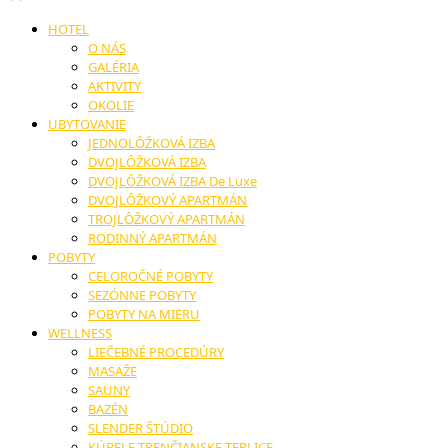
HOTEL
O NÁS
GALÉRIA
AKTIVITY
OKOLIE
UBYTOVANIE
JEDNOLÔŽKOVÁ IZBA
DVOJLÔŽKOVÁ IZBA
DVOJLÔŽKOVÁ IZBA De Luxe
DVOJLÔŽKOVÝ APARTMÁN
TROJLÔŽKOVÝ APARTMÁN
RODINNÝ APARTMÁN
POBYTY
CELOROČNÉ POBYTY
SEZÓNNE POBYTY
POBYTY NA MIERU
WELLNESS
LIEČEBNÉ PROCEDÚRY
MASAŽE
SAUNY
BAZÉN
SLENDER ŠTÚDIO
KÚPELE TRENČIANSKE TEPLICE