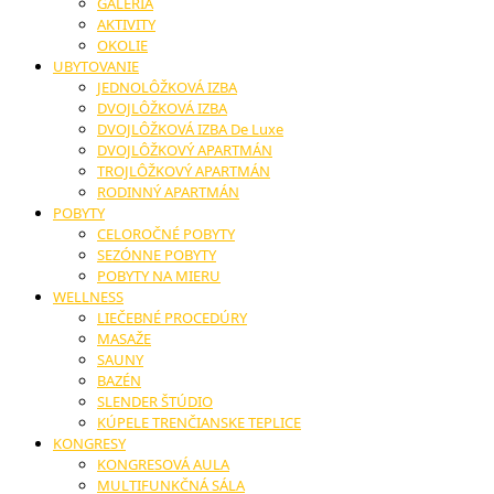
GALÉRIA
AKTIVITY
OKOLIE
UBYTOVANIE
JEDNOLÔŽKOVÁ IZBA
DVOJLÔŽKOVÁ IZBA
DVOJLÔŽKOVÁ IZBA De Luxe
DVOJLÔŽKOVÝ APARTMÁN
TROJLÔŽKOVÝ APARTMÁN
RODINNÝ APARTMÁN
POBYTY
CELOROČNÉ POBYTY
SEZÓNNE POBYTY
POBYTY NA MIERU
WELLNESS
LIEČEBNÉ PROCEDÚRY
MASAŽE
SAUNY
BAZÉN
SLENDER ŠTÚDIO
KÚPELE TRENČIANSKE TEPLICE
KONGRESY
KONGRESOVÁ AULA
MULTIFUNKČNÁ SÁLA