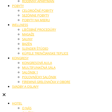
RODINNÝ APARTMÁN
POBYTY
CELOROČNÉ POBYTY
SEZÓNNE POBYTY
POBYTY NA MIERU
WELLNESS
LIEČEBNÉ PROCEDÚRY
MASAŽE
SAUNY
BAZÉN
SLENDER ŠTÚDIO
KÚPELE TRENČIANSKE TEPLICE
KONGRESY
KONGRESOVÁ AULA
MULTIFUNKČNÁ SÁLA
SALÓNIK 1
POĽOVNÍCKY SALÓNIK
FIREMNÁ GRILOVAČKA V OBORE
SVADBY A OSLAVY
✕
HOTEL
O NÁS