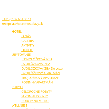
TRENČIANSKE TEPLICE
17. novembra č.11
914 51 Trenčianske Teplice
+421 (0) 32 651 36 11
recepcia@hotelmostslavy.sk
HOTEL
O NÁS
GALÉRIA
AKTIVITY
OKOLIE
UBYTOVANIE
JEDNOLÔŽKOVÁ IZBA
DVOJLÔŽKOVÁ IZBA
DVOJLÔŽKOVÁ IZBA De Luxe
DVOJLÔŽKOVÝ APARTMÁN
TROJLÔŽKOVÝ APARTMÁN
RODINNÝ APARTMÁN
POBYTY
CELOROČNÉ POBYTY
SEZÓNNE POBYTY
POBYTY NA MIERU
WELLNESS