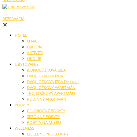
REZERVÁCIA
✕
HOTEL
O NÁS
GALÉRIA
AKTIVITY
OKOLIE
UBYTOVANIE
JEDNOLÔŽKOVÁ IZBA
DVOJLÔŽKOVÁ IZBA
DVOJLÔŽKOVÁ IZBA De Luxe
DVOJLÔŽKOVÝ APARTMÁN
TROJLÔŽKOVÝ APARTMÁN
RODINNÝ APARTMÁN
POBYTY
CELOROČNÉ POBYTY
SEZÓNNE POBYTY
POBYTY NA MIERU
WELLNESS
LIEČEBNÉ PROCEDÚRY