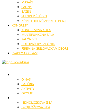
MASAŽE
SAUNY
BAZÉN
SLENDER ŠTÚDIO
KÚPELE TRENČIANSKE TEPLICE
KONGRESY
KONGRESOVÁ AULA
MULTIFUNKČNÁ SÁLA
SALÓNIK 1
POĽOVNÍCKY SALÓNIK
FIREMNÁ GRILOVAČKA V OBORE
SVADBY A OSLAVY
HOTEL
O NÁS
GALÉRIA
AKTIVITY
OKOLIE
UBYTOVANIE
JEDNOLÔŽKOVÁ IZBA
DVOJLÔŽKOVÁ IZBA