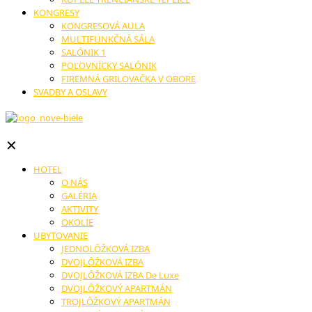
KONGRESY
KONGRESOVÁ AULA
MULTIFUNKČNÁ SÁLA
SALÓNIK 1
POĽOVNÍCKY SALÓNIK
FIREMNÁ GRILOVAČKA V OBORE
SVADBY A OSLAVY
✕
HOTEL
O NÁS
GALÉRIA
AKTIVITY
OKOLIE
UBYTOVANIE
JEDNOLÔŽKOVÁ IZBA
DVOJLÔŽKOVÁ IZBA
DVOJLÔŽKOVÁ IZBA De Luxe
DVOJLÔŽKOVÝ APARTMÁN
TROJLÔŽKOVÝ APARTMÁN