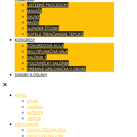
LIEČEBNÉ PROCEDÚRY
MASAŽE
SAUNY
BAZÉN
SLENDER ŠTÚDIO
KÚPELE TRENČIANSKE TEPLICE
KONGRESY
KONGRESOVÁ AULA
MULTIFUNKČNÁ SÁLA
SALÓNIK 1
POĽOVNÍCKY SALÓNIK
FIREMNÁ GRILOVAČKA V OBORE
SVADBY A OSLAVY
✕
HOTEL
O NÁS
GALÉRIA
AKTIVITY
OKOLIE
UBYTOVANIE
JEDNOLÔŽKOVÁ IZBA
DVOJLÔŽKOVÁ IZBA