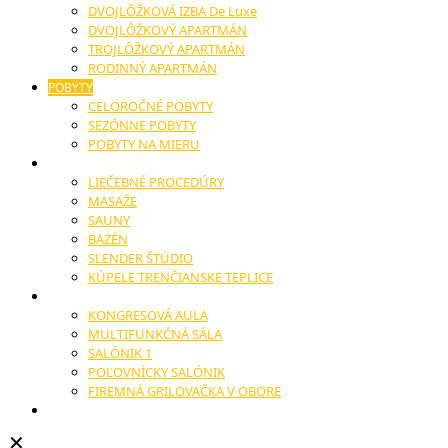
DVOJLÔŽKOVÁ IZBA De Luxe
DVOJLÔŽKOVÝ APARTMÁN
TROJLÔŽKOVÝ APARTMÁN
RODINNÝ APARTMÁN
POBYTY
CELOROČNÉ POBYTY
SEZÓNNE POBYTY
POBYTY NA MIERU
WELLNESS
LIEČEBNÉ PROCEDÚRY
MASAŽE
SAUNY
BAZÉN
SLENDER ŠTÚDIO
KÚPELE TRENČIANSKE TEPLICE
KONGRESY
KONGRESOVÁ AULA
MULTIFUNKČNÁ SÁLA
SALÓNIK 1
POĽOVNÍCKY SALÓNIK
FIREMNÁ GRILOVAČKA V OBORE
SVADBY A OSLAVY
✕