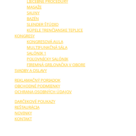
LIEČEBNÉ PROCEDÚRY
MASAŽE
SAUNY
BAZÉN
SLENDER ŠTÚDIO
KÚPELE TRENČIANSKE TEPLICE
KONGRESY
KONGRESOVÁ AULA
MULTIFUNKČNÁ SÁLA
SALÓNIK 1
POĽOVNÍCKY SALÓNIK
FIREMNÁ GRILOVAČKA V OBORE
SVADBY A OSLAVY
REKLAMAČNÝ PORIADOK
OBCHODNÉ PODMIENKY
OCHRANA OSOBNÝCH ÚDAJOV
DARČEKOVÉ POUKAZY
REŠTAURÁCIA
NOVINKY
KONTAKT
NAŠI PARTNERI: