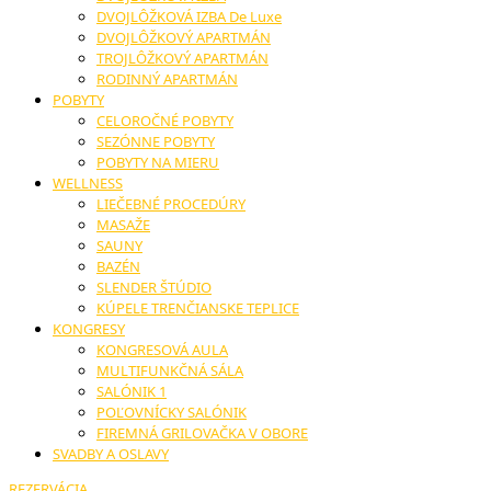
DVOJLÔŽKOVÁ IZBA De Luxe
DVOJLÔŽKOVÝ APARTMÁN
TROJLÔŽKOVÝ APARTMÁN
RODINNÝ APARTMÁN
POBYTY
CELOROČNÉ POBYTY
SEZÓNNE POBYTY
POBYTY NA MIERU
WELLNESS
LIEČEBNÉ PROCEDÚRY
MASAŽE
SAUNY
BAZÉN
SLENDER ŠTÚDIO
KÚPELE TRENČIANSKE TEPLICE
KONGRESY
KONGRESOVÁ AULA
MULTIFUNKČNÁ SÁLA
SALÓNIK 1
POĽOVNÍCKY SALÓNIK
FIREMNÁ GRILOVAČKA V OBORE
SVADBY A OSLAVY
REZERVÁCIA