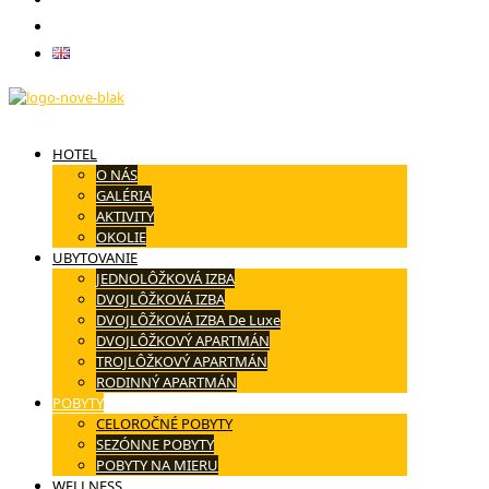
Kontakt
English
HOTEL
O NÁS
GALÉRIA
AKTIVITY
OKOLIE
UBYTOVANIE
JEDNOLÔŽKOVÁ IZBA
DVOJLÔŽKOVÁ IZBA
DVOJLÔŽKOVÁ IZBA De Luxe
DVOJLÔŽKOVÝ APARTMÁN
TROJLÔŽKOVÝ APARTMÁN
RODINNÝ APARTMÁN
POBYTY
CELOROČNÉ POBYTY
SEZÓNNE POBYTY
POBYTY NA MIERU
WELLNESS