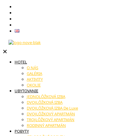
Darčekové poukazy
Reštaurácia
Novinky
Kontakt
English
✕
HOTEL
O NÁS
GALÉRIA
AKTIVITY
OKOLIE
UBYTOVANIE
JEDNOLÔŽKOVÁ IZBA
DVOJLÔŽKOVÁ IZBA
DVOJLÔŽKOVÁ IZBA De Luxe
DVOJLÔŽKOVÝ APARTMÁN
TROJLÔŽKOVÝ APARTMÁN
RODINNÝ APARTMÁN
POBYTY