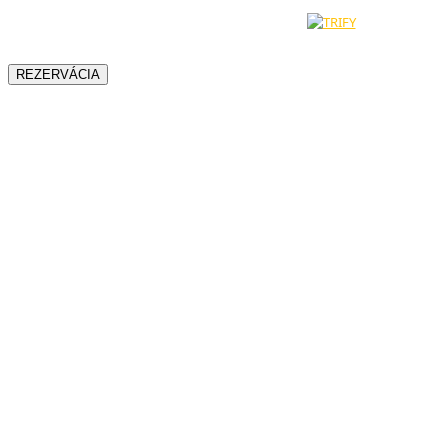
© 2024 - 2026 - Hotel Most Slávy | Všetky práva na obsah sú
vyhradené. Vytvorené a technicky zabezpečuje
REZERVÁCIA