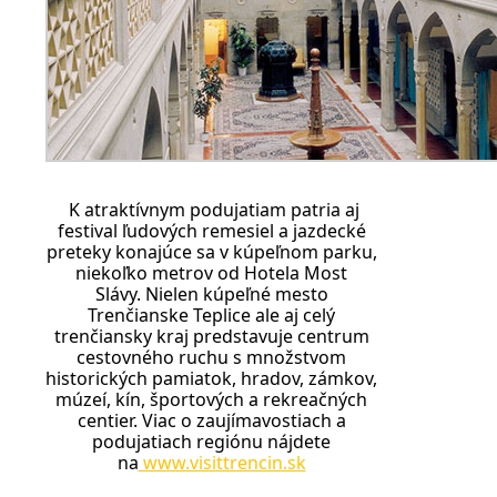
K atraktívnym podujatiam patria aj
festival ľudových remesiel a jazdecké
preteky konajúce sa v kúpeľnom parku,
niekoľko metrov od Hotela Most
Slávy. Nielen kúpeľné mesto
Trenčianske Teplice ale aj celý
trenčiansky kraj predstavuje centrum
cestovného ruchu s množstvom
historických pamiatok, hradov, zámkov,
múzeí, kín, športových a rekreačných
centier. Viac o zaujímavostiach a
podujatiach regiónu nájdete
na
www.visittrencin.sk