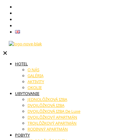
Darčekové poukazy
Reštaurácia
Novinky
Kontakt
English
✕
HOTEL
O NÁS
GALÉRIA
AKTIVITY
OKOLIE
UBYTOVANIE
JEDNOLÔŽKOVÁ IZBA
DVOJLÔŽKOVÁ IZBA
DVOJLÔŽKOVÁ IZBA De Luxe
DVOJLÔŽKOVÝ APARTMÁN
TROJLÔŽKOVÝ APARTMÁN
RODINNÝ APARTMÁN
POBYTY