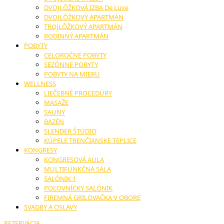
DVOJLÔŽKOVÁ IZBA De Luxe
DVOJLÔŽKOVÝ APARTMÁN
TROJLÔŽKOVÝ APARTMÁN
RODINNÝ APARTMÁN
POBYTY
CELOROČNÉ POBYTY
SEZÓNNE POBYTY
POBYTY NA MIERU
WELLNESS
LIEČEBNÉ PROCEDÚRY
MASAŽE
SAUNY
BAZÉN
SLENDER ŠTÚDIO
KÚPELE TRENČIANSKE TEPLICE
KONGRESY
KONGRESOVÁ AULA
MULTIFUNKČNÁ SÁLA
SALÓNIK 1
POĽOVNÍCKY SALÓNIK
FIREMNÁ GRILOVAČKA V OBORE
SVADBY A OSLAVY
REZERVÁCIA