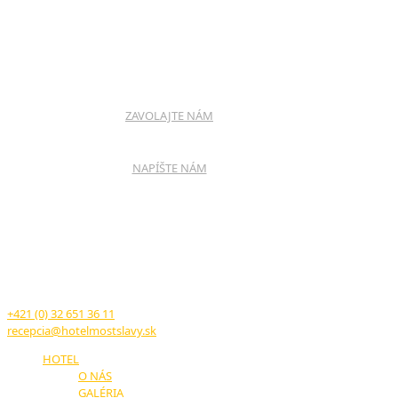
ZAVOLAJTE NÁM
NAPÍŠTE NÁM
HOTEL MOST SLÁVY
TRENČIANSKE TEPLICE
17. novembra č.11
914 51 Trenčianske Teplice
+421 (0) 32 651 36 11
recepcia@hotelmostslavy.sk
HOTEL
O NÁS
GALÉRIA