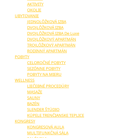
AKTIVITY
OKOLIE
UBYTOVANIE
JEDNOLÔŽKOVÁ IZBA
DVOJLÔŽKOVÁ IZBA
DVOJLÔŽKOVÁ IZBA De Luxe
DVOJLÔŽKOVÝ APARTMÁN
TROJLÔŽKOVÝ APARTMÁN
RODINNÝ APARTMÁN
POBYTY
CELOROČNÉ POBYTY
SEZÓNNE POBYTY
POBYTY NA MIERU
WELLNESS
LIEČEBNÉ PROCEDÚRY
MASAŽE
SAUNY
BAZÉN
SLENDER ŠTÚDIO
KÚPELE TRENČIANSKE TEPLICE
KONGRESY
KONGRESOVÁ AULA
MULTIFUNKČNÁ SÁLA