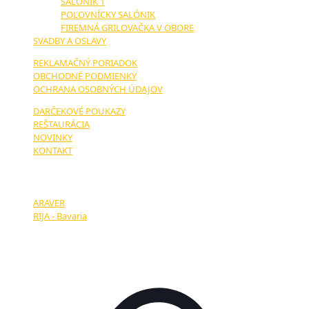
SALÓNIK 1
POĽOVNÍCKY SALÓNIK
FIREMNÁ GRILOVAČKA V OBORE
SVADBY A OSLAVY
REKLAMAČNÝ PORIADOK
OBCHODNÉ PODMIENKY
OCHRANA OSOBNÝCH ÚDAJOV
DARČEKOVÉ POUKAZY
REŠTAURÁCIA
NOVINKY
KONTAKT
NAŠI PARTNERI:
ARAVER
RIJA - Bavaria