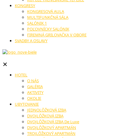
KONGRESY
KONGRESOVÁ AULA
MULTIFUNKČNÁ SÁLA
SALÓNIK 1
POĽOVNÍCKY SALÓNIK
FIREMNÁ GRILOVAČKA V OBORE
SVADBY A OSLAVY
✕
HOTEL
O NÁS
GALÉRIA
AKTIVITY
OKOLIE
UBYTOVANIE
JEDNOLÔŽKOVÁ IZBA
DVOJLÔŽKOVÁ IZBA
DVOJLÔŽKOVÁ IZBA De Luxe
DVOJLÔŽKOVÝ APARTMÁN
TROJLÔŽKOVÝ APARTMÁN