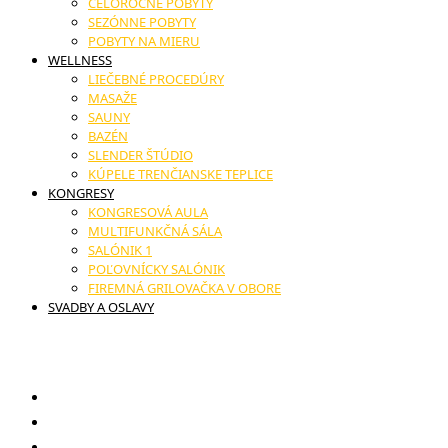
CELOROČNÉ POBYTY
SEZÓNNE POBYTY
POBYTY NA MIERU
WELLNESS
LIEČEBNÉ PROCEDÚRY
MASAŽE
SAUNY
BAZÉN
SLENDER ŠTÚDIO
KÚPELE TRENČIANSKE TEPLICE
KONGRESY
KONGRESOVÁ AULA
MULTIFUNKČNÁ SÁLA
SALÓNIK 1
POĽOVNÍCKY SALÓNIK
FIREMNÁ GRILOVAČKA V OBORE
SVADBY A OSLAVY
17. novembra č.11, Trenčianske Teplice
Darčekové poukazy
Reštaurácia
Novinky