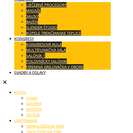
LIEČEBNÉ PROCEDÚRY
MASAŽE
SAUNY
BAZÉN
SLENDER ŠTÚDIO
KÚPELE TRENČIANSKE TEPLICE
KONGRESY
KONGRESOVÁ AULA
MULTIFUNKČNÁ SÁLA
SALÓNIK 1
POĽOVNÍCKY SALÓNIK
FIREMNÁ GRILOVAČKA V OBORE
SVADBY A OSLAVY
✕
HOTEL
O NÁS
GALÉRIA
AKTIVITY
OKOLIE
UBYTOVANIE
JEDNOLÔŽKOVÁ IZBA
DVOJLÔŽKOVÁ IZBA