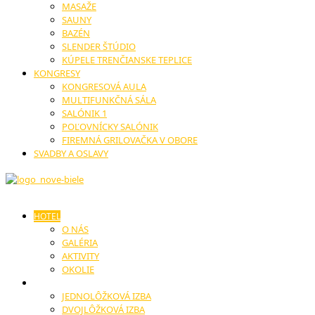
MASAŽE
SAUNY
BAZÉN
SLENDER ŠTÚDIO
KÚPELE TRENČIANSKE TEPLICE
KONGRESY
KONGRESOVÁ AULA
MULTIFUNKČNÁ SÁLA
SALÓNIK 1
POĽOVNÍCKY SALÓNIK
FIREMNÁ GRILOVAČKA V OBORE
SVADBY A OSLAVY
HOTEL
O NÁS
GALÉRIA
AKTIVITY
OKOLIE
UBYTOVANIE
JEDNOLÔŽKOVÁ IZBA
DVOJLÔŽKOVÁ IZBA