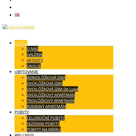
Kontakt
English
HOTEL
O NÁS
GALÉRIA
AKTIVITY
OKOLIE
UBYTOVANIE
JEDNOLÔŽKOVÁ IZBA
DVOJLÔŽKOVÁ IZBA
DVOJLÔŽKOVÁ IZBA De Luxe
DVOJLÔŽKOVÝ APARTMÁN
TROJLÔŽKOVÝ APARTMÁN
RODINNÝ APARTMÁN
POBYTY
CELOROČNÉ POBYTY
SEZÓNNE POBYTY
POBYTY NA MIERU
WELLNESS