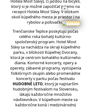
Hotela Most Slávy), či jazdou na bicykli,
ktorý si je možné zapožičať priamo na
×
recepcii Hotela Most Slávy. V blízkom
okolí kúpeľného mesta je priestor i na
rybolov a poľovačku.
Trenčianske Teplice poskytujú počas
celého roka bohatý kultúrno-
spoločenský program. Hotel Most
Slávy sa nachádza na okraji kúpeľného
parku, v blízkosti Kúpeľnej Dvorany,
ktorá je centrom bohatého kultúrneho
diania. Komorné koncerty, opery a
operety, zábavné programy, vystúpenia
folklórnych skupín alebo promenádne
koncerty v parku počas festivalu
HUDOBNÉ LETO
, ktorý je najstarším
hudobným festivalom na Slovensku,
lákajú každoročne množstvo
návštevníkov. V kúpeľnom meste sa
každoročne koná i medzinárodný