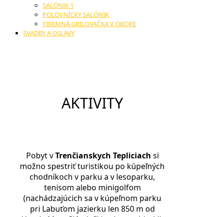
SALÓNIK 1
POĽOVNÍCKY SALÓNIK
FIREMNÁ GRILOVAČKA V OBORE
SVADBY A OSLAVY
AKTIVITY
Pobyt v
Trenčianskych Tepliciach
si
možno spestriť turistikou po kúpeľných
chodníkoch v parku a v lesoparku,
tenisom alebo minigolfom
(nachádzajúcich sa v kúpeľnom parku
pri Labuťom jazierku len 850 m od