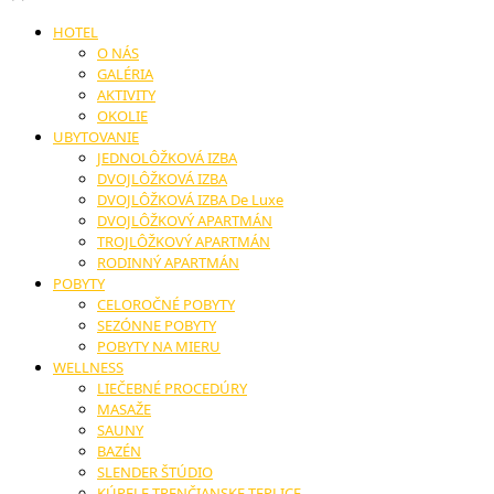
HOTEL
O NÁS
GALÉRIA
AKTIVITY
OKOLIE
UBYTOVANIE
JEDNOLÔŽKOVÁ IZBA
DVOJLÔŽKOVÁ IZBA
DVOJLÔŽKOVÁ IZBA De Luxe
DVOJLÔŽKOVÝ APARTMÁN
TROJLÔŽKOVÝ APARTMÁN
RODINNÝ APARTMÁN
POBYTY
CELOROČNÉ POBYTY
SEZÓNNE POBYTY
POBYTY NA MIERU
WELLNESS
LIEČEBNÉ PROCEDÚRY
MASAŽE
SAUNY
BAZÉN
SLENDER ŠTÚDIO
KÚPELE TRENČIANSKE TEPLICE