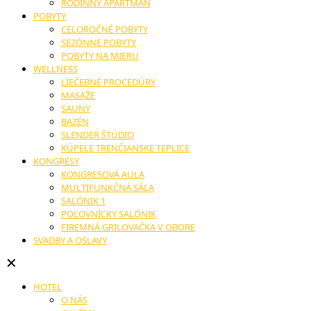
RODINNÝ APARTMÁN
POBYTY
CELOROČNÉ POBYTY
SEZÓNNE POBYTY
POBYTY NA MIERU
WELLNESS
LIEČEBNÉ PROCEDÚRY
MASAŽE
SAUNY
BAZÉN
SLENDER ŠTÚDIO
KÚPELE TRENČIANSKE TEPLICE
KONGRESY
KONGRESOVÁ AULA
MULTIFUNKČNÁ SÁLA
SALÓNIK 1
POĽOVNÍCKY SALÓNIK
FIREMNÁ GRILOVAČKA V OBORE
SVADBY A OSLAVY
✕
HOTEL
O NÁS