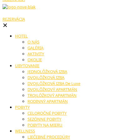
REZERVÁCIA
✕
HOTEL
O NÁS
GALÉRIA
AKTIVITY
OKOLIE
UBYTOVANIE
JEDNOLÔŽKOVÁ IZBA
DVOJLÔŽKOVÁ IZBA
DVOJLÔŽKOVÁ IZBA De Luxe
DVOJLÔŽKOVÝ APARTMÁN
TROJLÔŽKOVÝ APARTMÁN
RODINNÝ APARTMÁN
POBYTY
CELOROČNÉ POBYTY
SEZÓNNE POBYTY
POBYTY NA MIERU
WELLNESS
LIEČEBNÉ PROCEDÚRY