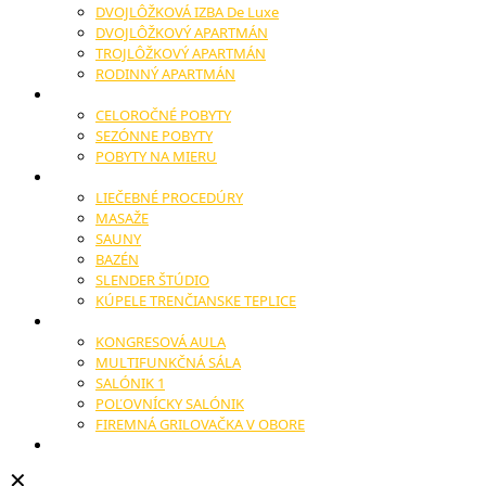
DVOJLÔŽKOVÁ IZBA De Luxe
DVOJLÔŽKOVÝ APARTMÁN
TROJLÔŽKOVÝ APARTMÁN
RODINNÝ APARTMÁN
POBYTY
CELOROČNÉ POBYTY
SEZÓNNE POBYTY
POBYTY NA MIERU
WELLNESS
LIEČEBNÉ PROCEDÚRY
MASAŽE
SAUNY
BAZÉN
SLENDER ŠTÚDIO
KÚPELE TRENČIANSKE TEPLICE
KONGRESY
KONGRESOVÁ AULA
MULTIFUNKČNÁ SÁLA
SALÓNIK 1
POĽOVNÍCKY SALÓNIK
FIREMNÁ GRILOVAČKA V OBORE
SVADBY A OSLAVY
✕