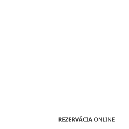
REZERVÁCIA
REZERVÁCIA
ONLINE
ONLINE