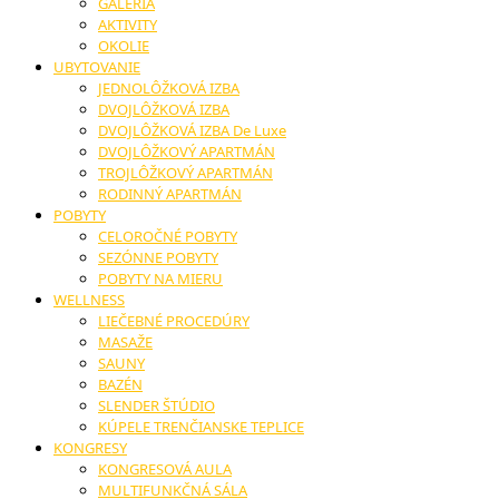
GALÉRIA
AKTIVITY
OKOLIE
UBYTOVANIE
JEDNOLÔŽKOVÁ IZBA
DVOJLÔŽKOVÁ IZBA
DVOJLÔŽKOVÁ IZBA De Luxe
DVOJLÔŽKOVÝ APARTMÁN
TROJLÔŽKOVÝ APARTMÁN
RODINNÝ APARTMÁN
POBYTY
CELOROČNÉ POBYTY
SEZÓNNE POBYTY
POBYTY NA MIERU
WELLNESS
LIEČEBNÉ PROCEDÚRY
MASAŽE
SAUNY
BAZÉN
SLENDER ŠTÚDIO
KÚPELE TRENČIANSKE TEPLICE
KONGRESY
KONGRESOVÁ AULA
MULTIFUNKČNÁ SÁLA