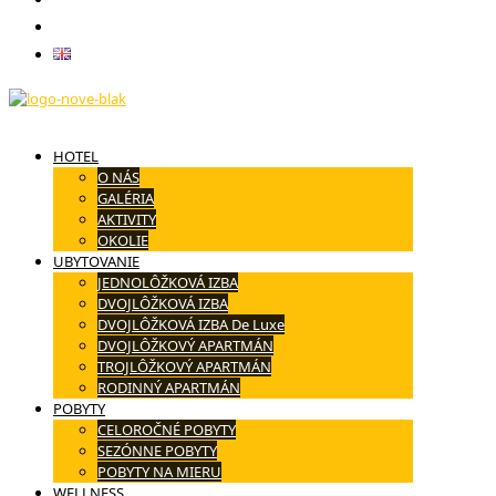
Kontakt
English
HOTEL
O NÁS
GALÉRIA
AKTIVITY
OKOLIE
UBYTOVANIE
JEDNOLÔŽKOVÁ IZBA
DVOJLÔŽKOVÁ IZBA
DVOJLÔŽKOVÁ IZBA De Luxe
DVOJLÔŽKOVÝ APARTMÁN
TROJLÔŽKOVÝ APARTMÁN
RODINNÝ APARTMÁN
POBYTY
CELOROČNÉ POBYTY
SEZÓNNE POBYTY
POBYTY NA MIERU
WELLNESS