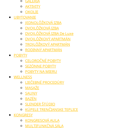
GALÉRIA
AKTIVITY
OKOLIE
UBYTOVANIE
JEDNOLÔŽKOVÁ IZBA
DVOJLÔŽKOVÁ IZBA
DVOJLÔŽKOVÁ IZBA De Luxe
DVOJLÔŽKOVÝ APARTMÁN
TROJLÔŽKOVÝ APARTMÁN
RODINNÝ APARTMÁN
POBYTY
CELOROČNÉ POBYTY
SEZÓNNE POBYTY
POBYTY NA MIERU
WELLNESS
LIEČEBNÉ PROCEDÚRY
MASAŽE
SAUNY
BAZÉN
SLENDER ŠTÚDIO
KÚPELE TRENČIANSKE TEPLICE
KONGRESY
KONGRESOVÁ AULA
MULTIFUNKČNÁ SÁLA