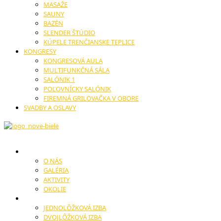
MASAŽE
SAUNY
BAZÉN
SLENDER ŠTÚDIO
KÚPELE TRENČIANSKE TEPLICE
KONGRESY
KONGRESOVÁ AULA
MULTIFUNKČNÁ SÁLA
SALÓNIK 1
POĽOVNÍCKY SALÓNIK
FIREMNÁ GRILOVAČKA V OBORE
SVADBY A OSLAVY
HOTEL
O NÁS
GALÉRIA
AKTIVITY
OKOLIE
UBYTOVANIE
JEDNOLÔŽKOVÁ IZBA
DVOJLÔŽKOVÁ IZBA