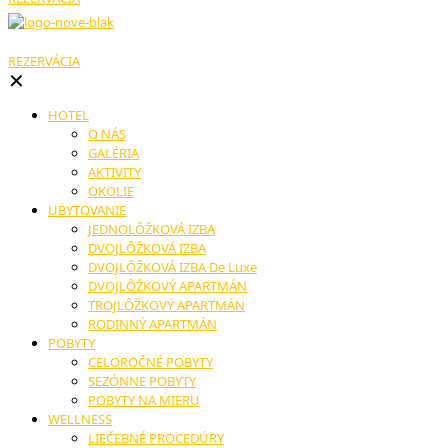
REZERVÁCIA
✕
HOTEL
O NÁS
GALÉRIA
AKTIVITY
OKOLIE
UBYTOVANIE
JEDNOLÔŽKOVÁ IZBA
DVOJLÔŽKOVÁ IZBA
DVOJLÔŽKOVÁ IZBA De Luxe
DVOJLÔŽKOVÝ APARTMÁN
TROJLÔŽKOVÝ APARTMÁN
RODINNÝ APARTMÁN
POBYTY
CELOROČNÉ POBYTY
SEZÓNNE POBYTY
POBYTY NA MIERU
WELLNESS
LIEČEBNÉ PROCEDÚRY