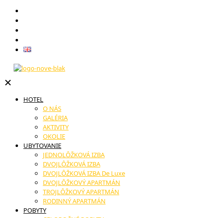
Darčekové poukazy
Reštaurácia
Novinky
Kontakt
English
✕
HOTEL
O NÁS
GALÉRIA
AKTIVITY
OKOLIE
UBYTOVANIE
JEDNOLÔŽKOVÁ IZBA
DVOJLÔŽKOVÁ IZBA
DVOJLÔŽKOVÁ IZBA De Luxe
DVOJLÔŽKOVÝ APARTMÁN
TROJLÔŽKOVÝ APARTMÁN
RODINNÝ APARTMÁN
POBYTY