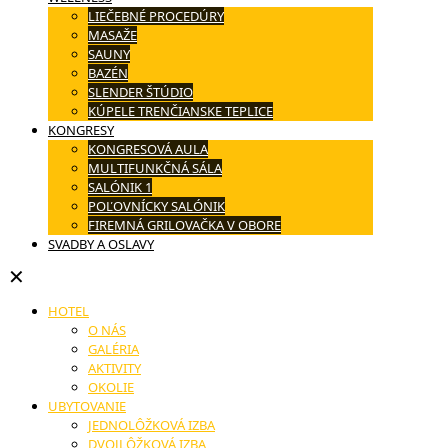
LIEČEBNÉ PROCEDÚRY
MASAŽE
SAUNY
BAZÉN
SLENDER ŠTÚDIO
KÚPELE TRENČIANSKE TEPLICE
KONGRESY
KONGRESOVÁ AULA
MULTIFUNKČNÁ SÁLA
SALÓNIK 1
POĽOVNÍCKY SALÓNIK
FIREMNÁ GRILOVAČKA V OBORE
SVADBY A OSLAVY
✕
HOTEL
O NÁS
GALÉRIA
AKTIVITY
OKOLIE
UBYTOVANIE
JEDNOLÔŽKOVÁ IZBA
DVOJLÔŽKOVÁ IZBA