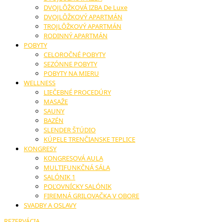
DVOJLÔŽKOVÁ IZBA De Luxe
DVOJLÔŽKOVÝ APARTMÁN
TROJLÔŽKOVÝ APARTMÁN
RODINNÝ APARTMÁN
POBYTY
CELOROČNÉ POBYTY
SEZÓNNE POBYTY
POBYTY NA MIERU
WELLNESS
LIEČEBNÉ PROCEDÚRY
MASAŽE
SAUNY
BAZÉN
SLENDER ŠTÚDIO
KÚPELE TRENČIANSKE TEPLICE
KONGRESY
KONGRESOVÁ AULA
MULTIFUNKČNÁ SÁLA
SALÓNIK 1
POĽOVNÍCKY SALÓNIK
FIREMNÁ GRILOVAČKA V OBORE
SVADBY A OSLAVY
REZERVÁCIA