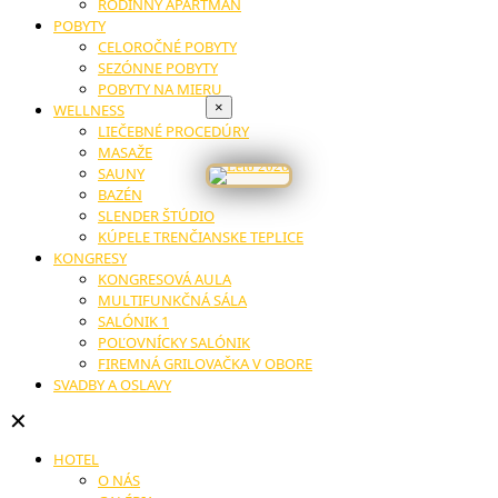
RODINNÝ APARTMÁN
POBYTY
CELOROČNÉ POBYTY
SEZÓNNE POBYTY
POBYTY NA MIERU
×
WELLNESS
LIEČEBNÉ PROCEDÚRY
MASAŽE
SAUNY
BAZÉN
SLENDER ŠTÚDIO
KÚPELE TRENČIANSKE TEPLICE
KONGRESY
KONGRESOVÁ AULA
MULTIFUNKČNÁ SÁLA
SALÓNIK 1
POĽOVNÍCKY SALÓNIK
FIREMNÁ GRILOVAČKA V OBORE
SVADBY A OSLAVY
✕
HOTEL
O NÁS