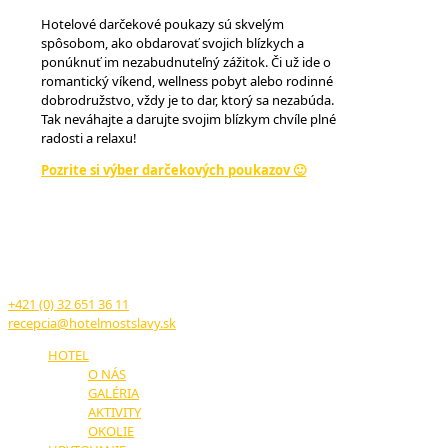
Hotelové darčekové poukazy sú skvelým
spôsobom, ako obdarovať svojich blízkych a
ponúknuť im nezabudnuteľný zážitok. Či už ide o
romantický víkend, wellness pobyt alebo rodinné
dobrodružstvo, vždy je to dar, ktorý sa nezabúda.
Tak neváhajte a darujte svojim blízkym chvíle plné
radosti a relaxu!
Pozrite si výber darčekových poukazov 🙂
HOTEL MOST SLÁVY
TRENČIANSKE TEPLICE
17. novembra č.11
914 51 Trenčianske Teplice
+421 (0) 32 651 36 11
recepcia@hotelmostslavy.sk
HOTEL
O NÁS
GALÉRIA
AKTIVITY
OKOLIE