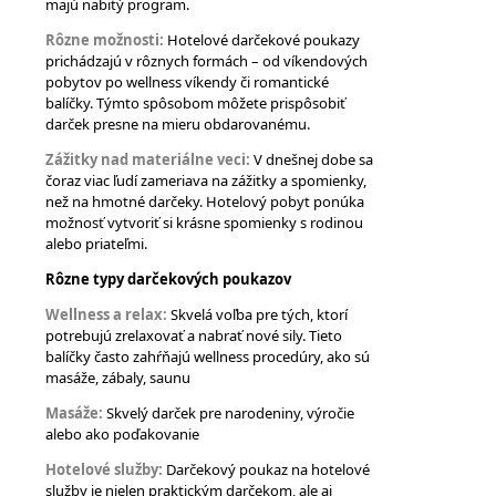
majú nabitý program.
Rôzne možnosti:
Hotelové darčekové poukazy
prichádzajú v rôznych formách – od víkendových
pobytov po wellness víkendy či romantické
balíčky. Týmto spôsobom môžete prispôsobiť
darček presne na mieru obdarovanému.
Zážitky nad materiálne veci:
V dnešnej dobe sa
čoraz viac ľudí zameriava na zážitky a spomienky,
než na hmotné darčeky. Hotelový pobyt ponúka
možnosť vytvoriť si krásne spomienky s rodinou
alebo priateľmi.
Rôzne typy darčekových poukazov
Wellness a relax:
Skvelá voľba pre tých, ktorí
potrebujú zrelaxovať a nabrať nové sily. Tieto
balíčky často zahŕňajú wellness procedúry, ako sú
masáže, zábaly, saunu
Masáže:
Skvelý darček pre narodeniny, výročie
alebo ako poďakovanie
Hotelové služby:
Darčekový poukaz na hotelové
služby je nielen praktickým darčekom, ale aj