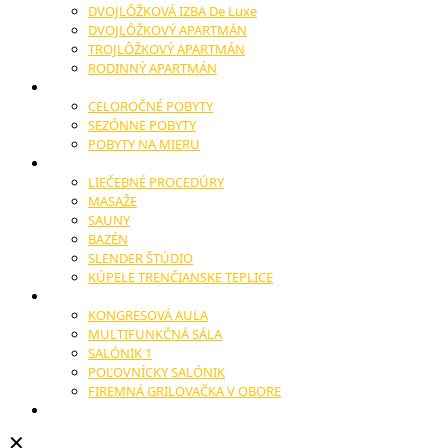
DVOJLÔŽKOVÁ IZBA De Luxe
DVOJLÔŽKOVÝ APARTMÁN
TROJLÔŽKOVÝ APARTMÁN
RODINNÝ APARTMÁN
POBYTY
CELOROČNÉ POBYTY
SEZÓNNE POBYTY
POBYTY NA MIERU
WELLNESS
LIEČEBNÉ PROCEDÚRY
MASAŽE
SAUNY
BAZÉN
SLENDER ŠTÚDIO
KÚPELE TRENČIANSKE TEPLICE
KONGRESY
KONGRESOVÁ AULA
MULTIFUNKČNÁ SÁLA
SALÓNIK 1
POĽOVNÍCKY SALÓNIK
FIREMNÁ GRILOVAČKA V OBORE
SVADBY A OSLAVY
✕