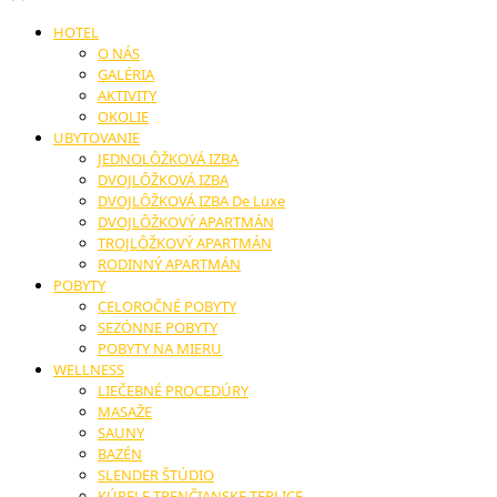
HOTEL
O NÁS
GALÉRIA
AKTIVITY
OKOLIE
UBYTOVANIE
JEDNOLÔŽKOVÁ IZBA
DVOJLÔŽKOVÁ IZBA
DVOJLÔŽKOVÁ IZBA De Luxe
DVOJLÔŽKOVÝ APARTMÁN
TROJLÔŽKOVÝ APARTMÁN
RODINNÝ APARTMÁN
POBYTY
CELOROČNÉ POBYTY
SEZÓNNE POBYTY
POBYTY NA MIERU
WELLNESS
LIEČEBNÉ PROCEDÚRY
MASAŽE
SAUNY
BAZÉN
SLENDER ŠTÚDIO
KÚPELE TRENČIANSKE TEPLICE