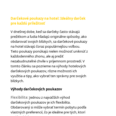
Darčekové poukazy na hotel: Ideálny darček
pre každú príležitosť
V dnešnej dobe, keď sa darčeky často stávajú
prežitkom a ľudia hľadajú originálne spôsoby, ako
obdarovať svojich blízkych, sa darčekové poukazy
na hotel stávajú čoraz populárnejšou voľbou.
Tieto poukazy ponúkajú nielen možnosť uniknúť z
každodenného zhonu, ale aj prežiť
nezabudnuteľné chvíle v príjemnom prostredí. V
tomto článku sa pozrieme na výhody hotelových
darčekových poukazov, rôzne možnosti ich
využitia a tipy, ako vybrať ten správny pre svojich
blízkych.
Výhody darčekových poukazov
Flexibilita:
Jednou z najväčších výhod
darčekových poukazov je ich flexibilita.
Obdarovaný si môže vybrať termín pobytu podľa
vlastných preferencií, čo je ideálne pre tých, ktorí