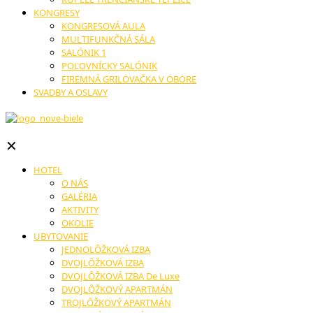
KONGRESY
KONGRESOVÁ AULA
MULTIFUNKČNÁ SÁLA
SALÓNIK 1
POĽOVNÍCKY SALÓNIK
FIREMNÁ GRILOVAČKA V OBORE
SVADBY A OSLAVY
✕
HOTEL
O NÁS
GALÉRIA
AKTIVITY
OKOLIE
UBYTOVANIE
JEDNOLÔŽKOVÁ IZBA
DVOJLÔŽKOVÁ IZBA
DVOJLÔŽKOVÁ IZBA De Luxe
DVOJLÔŽKOVÝ APARTMÁN
TROJLÔŽKOVÝ APARTMÁN