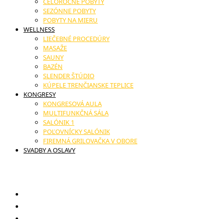
CELOROČNÉ POBYTY
SEZÓNNE POBYTY
POBYTY NA MIERU
WELLNESS
LIEČEBNÉ PROCEDÚRY
MASAŽE
SAUNY
BAZÉN
SLENDER ŠTÚDIO
KÚPELE TRENČIANSKE TEPLICE
KONGRESY
KONGRESOVÁ AULA
MULTIFUNKČNÁ SÁLA
SALÓNIK 1
POĽOVNÍCKY SALÓNIK
FIREMNÁ GRILOVAČKA V OBORE
SVADBY A OSLAVY
17. novembra č.11, Trenčianske Teplice
Darčekové poukazy
Reštaurácia
Novinky