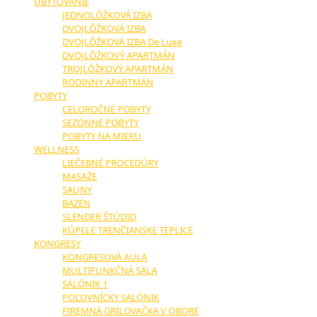
UBYTOVANIE
JEDNOLÔŽKOVÁ IZBA
DVOJLÔŽKOVÁ IZBA
DVOJLÔŽKOVÁ IZBA De Luxe
DVOJLÔŽKOVÝ APARTMÁN
TROJLÔŽKOVÝ APARTMÁN
RODINNÝ APARTMÁN
POBYTY
CELOROČNÉ POBYTY
SEZÓNNE POBYTY
POBYTY NA MIERU
WELLNESS
LIEČEBNÉ PROCEDÚRY
MASAŽE
SAUNY
BAZÉN
SLENDER ŠTÚDIO
KÚPELE TRENČIANSKE TEPLICE
KONGRESY
KONGRESOVÁ AULA
MULTIFUNKČNÁ SÁLA
SALÓNIK 1
POĽOVNÍCKY SALÓNIK
FIREMNÁ GRILOVAČKA V OBORE