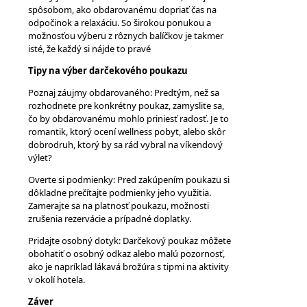
spôsobom, ako obdarovanému dopriať čas na
odpočinok a relaxáciu. So širokou ponukou a
možnosťou výberu z rôznych balíčkov je takmer
isté, že každý si nájde to pravé
Tipy na výber darčekového poukazu
Poznaj záujmy obdarovaného: Predtým, než sa
rozhodnete pre konkrétny poukaz, zamyslite sa,
čo by obdarovanému mohlo priniesť radosť. Je to
romantik, ktorý ocení wellness pobyt, alebo skôr
dobrodruh, ktorý by sa rád vybral na víkendový
výlet?
Overte si podmienky: Pred zakúpením poukazu si
dôkladne prečítajte podmienky jeho využitia.
Zamerajte sa na platnosť poukazu, možnosti
zrušenia rezervácie a prípadné doplatky.
Pridajte osobný dotyk: Darčekový poukaz môžete
obohatiť o osobný odkaz alebo malú pozornosť,
ako je napríklad lákavá brožúra s tipmi na aktivity
v okolí hotela.
Záver